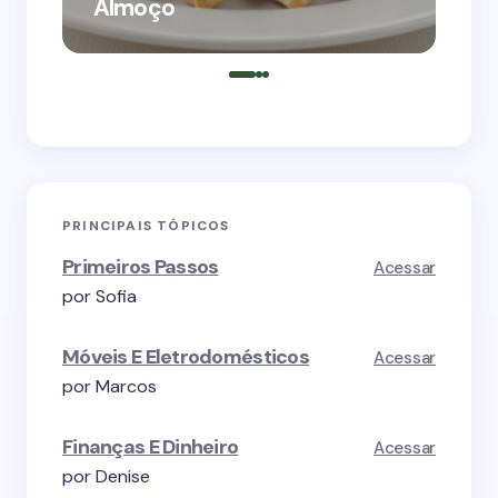
Almoço
So
PRINCIPAIS TÓPICOS
Primeiros Passos
Acessar
por Sofia
Móveis E Eletrodomésticos
Acessar
por Marcos
Finanças E Dinheiro
Acessar
por Denise