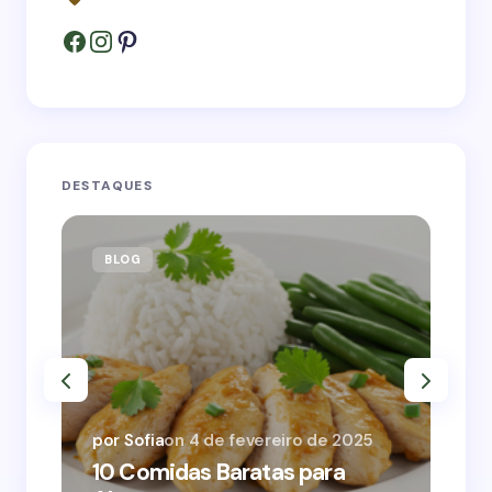
DESTAQUES
BLOG
B
por
por Sofia
on
4 de fevereiro de 2025
10
10 Comidas Baratas para
Qu