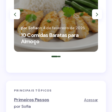
por
por Sofia
on
4 de fevereiro de 2025
10
10 Comidas Baratas para
Qu
Almoço
So
PRINCIPAIS TÓPICOS
Primeiros Passos
Acessar
por Sofia