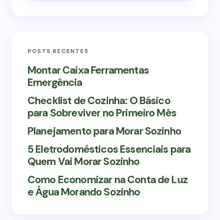
Email *
POSTS RECENTES
Your Comment *
Montar Caixa Ferramentas
Emergência
Checklist de Cozinha: O Básico
para Sobreviver no Primeiro Mês
Planejamento para Morar Sozinho
Save my name and email in this browser for the
next time I comment.
5 Eletrodomésticos Essenciais para
Quem Vai Morar Sozinho
Enviar comentário
Como Economizar na Conta de Luz
e Água Morando Sozinho