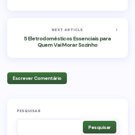
NEXT ARTICLE
5 Eletrodomésticos Essenciais para
Quem Vai Morar Sozinho
Escrever Comentário
O seu endereço de e-mail não será publicado.
PESQUISAR
Campos obrigatórios são marcados com
*
Pesquisar
Name *